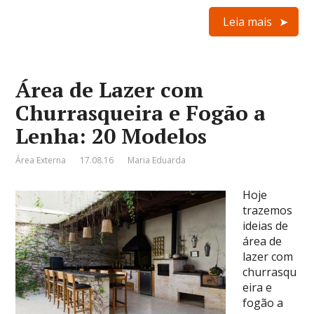
Leia mais
Área de Lazer com
Churrasqueira e Fogão a
Lenha: 20 Modelos
Área Externa
17.08.16
Maria Eduarda
Hoje
trazemos
ideias de
área de
lazer com
churrasqu
eira e
fogão a