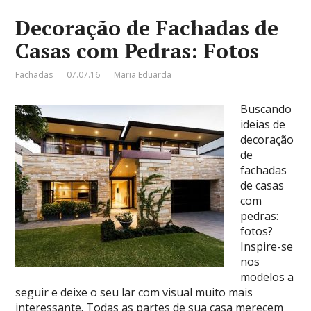
Decoração de Fachadas de
Casas com Pedras: Fotos
Fachadas
07.07.16
Maria Eduarda
Buscando
ideias de
decoração
de
fachadas
de casas
com
pedras:
fotos?
Inspire-se
nos
modelos a
seguir e deixe o seu lar com visual muito mais
interessante. Todas as partes de sua casa merecem