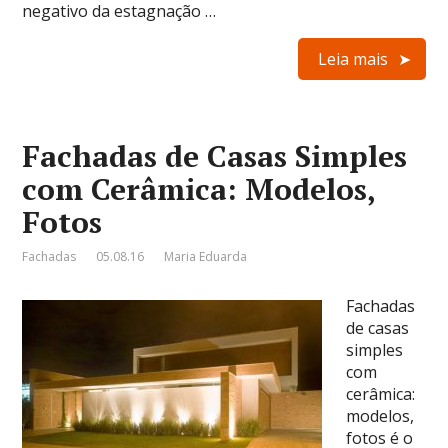
negativo da estagnação …
Leia mais
Fachadas de Casas Simples
com Cerâmica: Modelos,
Fotos
Fachadas
05.08.16
Maria Eduarda
Fachadas
de casas
simples
com
cerâmica:
modelos,
fotos é o