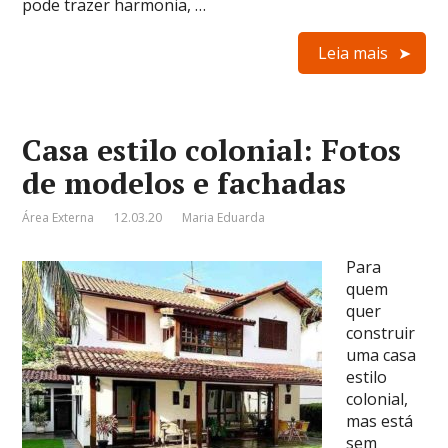
pode trazer harmonia, …
Leia mais
Casa estilo colonial: Fotos
de modelos e fachadas
Área Externa
12.03.20
Maria Eduarda
Para
quem
quer
construir
uma casa
estilo
colonial,
mas está
sem