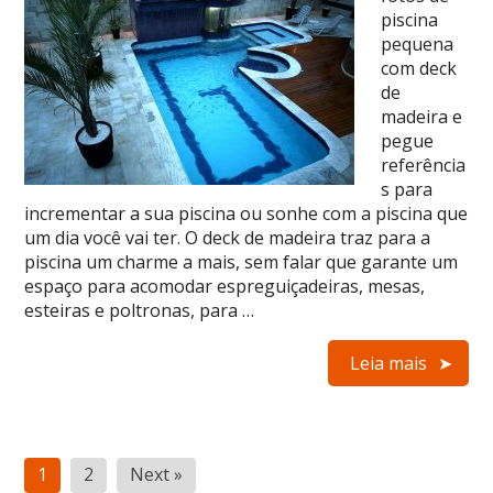
piscina
pequena
com deck
de
madeira e
pegue
referência
s para
incrementar a sua piscina ou sonhe com a piscina que
um dia você vai ter. O deck de madeira traz para a
piscina um charme a mais, sem falar que garante um
espaço para acomodar espreguiçadeiras, mesas,
esteiras e poltronas, para …
Leia mais
Paginação
1
2
Next »