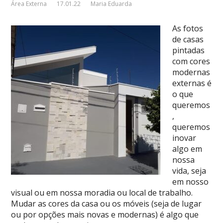
Área Externa
17.01.22
Maria Eduarda
As fotos
de casas
pintadas
com cores
modernas
externas é
o que
queremos
,
queremos
inovar
algo em
nossa
vida, seja
em nosso
visual ou em nossa moradia ou local de trabalho.
Mudar as cores da casa ou os móveis (seja de lugar
ou por opções mais novas e modernas) é algo que