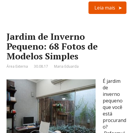
Leia mais
Jardim de Inverno
Pequeno: 68 Fotos de
Modelos Simples
Área Externa
30.08.17
Maria Eduarda
É jardim
de
inverno
pequeno
que você
está
procurand
o?