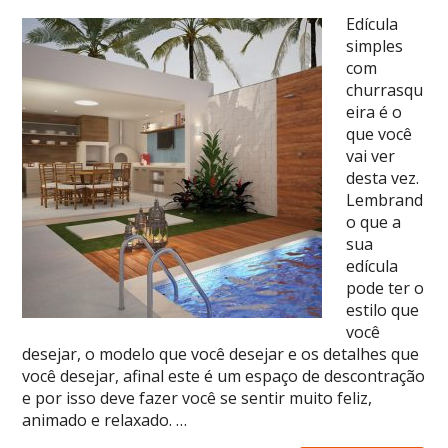
Edícula
simples
com
churrasqu
eira é o
que você
vai ver
desta vez.
Lembrand
o que a
sua
edícula
pode ter o
estilo que
você
desejar, o modelo que você desejar e os detalhes que
você desejar, afinal este é um espaço de descontração
e por isso deve fazer você se sentir muito feliz,
animado e relaxado. …