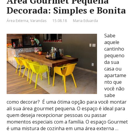
Área Gourmet Pequena
Decorada: Simples e Bonita
Área Externa
,
Varandas
15.08.18
Maria Eduarda
Sabe
aquele
cantinho
pequeno
da sua
casa ou
apartame
nto que
você não
sabe
como decorar? É uma ótima opção para você montar
ali sua área gourmet pequena. O espaço é ideal para
quem deseja recepcionar pessoas ou passar
momentos especiais com a família. O espaço Gourmet
é uma mistura de cozinha em uma área externa …