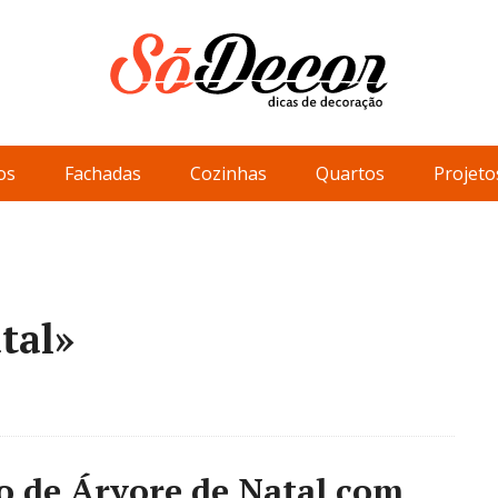
os
Fachadas
Cozinhas
Quartos
Projeto
tal»
ão de Árvore de Natal com