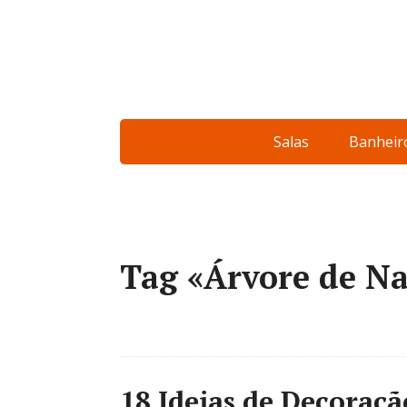
Salas
Banheir
Tag «Árvore de Na
18 Ideias de Decoraç