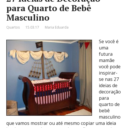
para Quarto de Bebê
Masculino
Quartos
15.03.17
Maria Eduarda
Se você é
uma
futura
mamãe
você pode
inspirar-
se nas 27
ideias de
decoração
para
quarto de
bebê
masculino
que vamos mostrar ou até mesmo copiar uma ideia