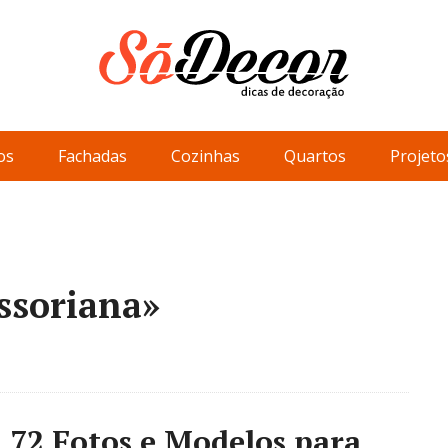
os
Fachadas
Cozinhas
Quartos
Projeto
ssoriana»
72 Fotos e Modelos para