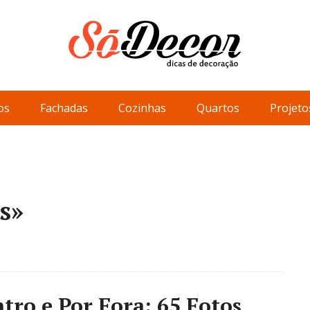
os
Fachadas
Cozinhas
Quartos
Projeto
s»
tro e Por Fora: 65 Fotos