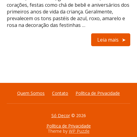
corações, festas como chá de bebê e aniversários dos
primeiros anos de vida da criança. Geralmente,
prevalecem os tons pastéis de azul, roxo, amarelo e
rosa na decoração das festinhas …
Leia mais
Quem Somos
Contato
Política de Privacidade
Só Decor
© 2026
Política de Privacidade
Theme by
WP Puzzle