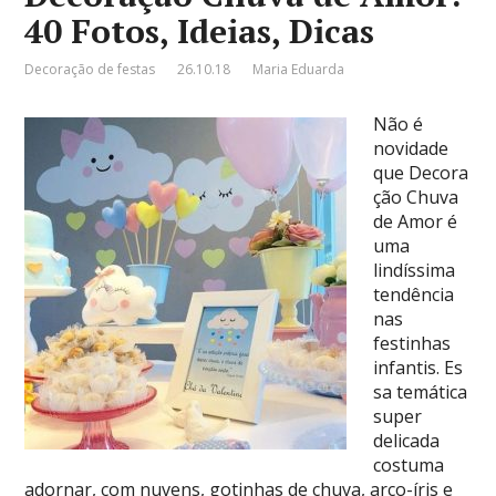
40 Fotos, Ideias, Dicas
Decoração de festas
26.10.18
Maria Eduarda
Não é
novidade
que Decora
ção Chuva
de Amor é
uma
lindíssima
tendência
nas
festinhas
infantis. Es
sa temática
super
delicada
costuma
adornar, com nuvens, gotinhas de chuva, arco-íris e