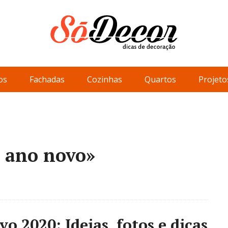
os
Fachadas
Cozinhas
Quartos
Projeto
e ano novo»
 2020: Ideias, fotos e dicas