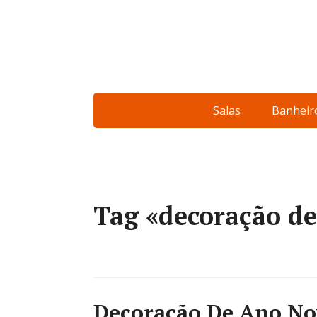
Salas
Banheir
Tag «decoração d
Decoração De Ano Novo