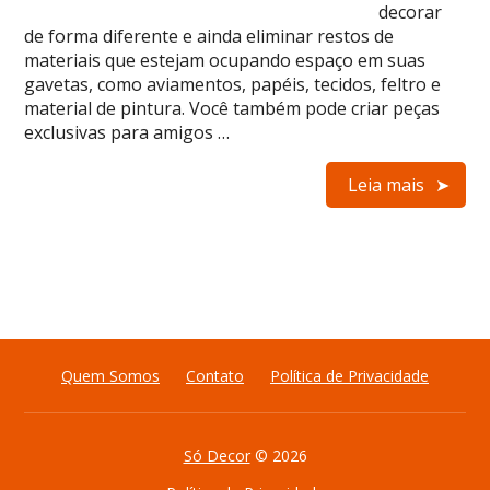
decorar
de forma diferente e ainda eliminar restos de
materiais que estejam ocupando espaço em suas
gavetas, como aviamentos, papéis, tecidos, feltro e
material de pintura. Você também pode criar peças
exclusivas para amigos …
Leia mais
Quem Somos
Contato
Política de Privacidade
Só Decor
© 2026