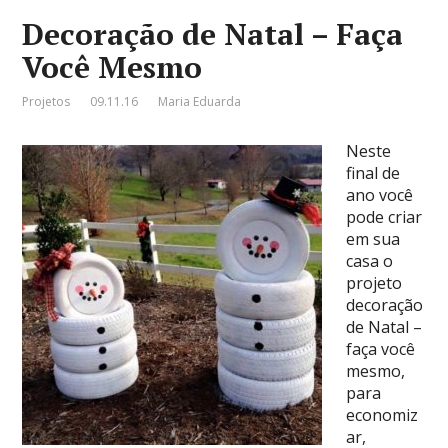
Decoração de Natal – Faça
Você Mesmo
Projetos
09.11.16
Maria Eduarda
Neste
final de
ano você
pode criar
em sua
casa o
projeto
decoração
de Natal –
faça você
mesmo,
para
economiz
ar,