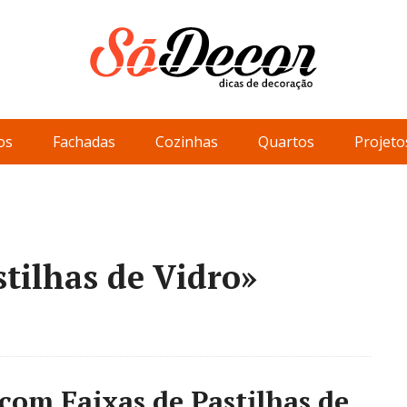
os
Fachadas
Cozinhas
Quartos
Projeto
stilhas de Vidro»
com Faixas de Pastilhas de