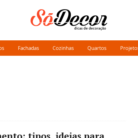
os
Fachadas
Cozinhas
Quartos
Projeto
nto: tipos, ideias para