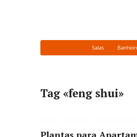
Salas
Banheir
Tag «feng shui»
Plantas para Apartame