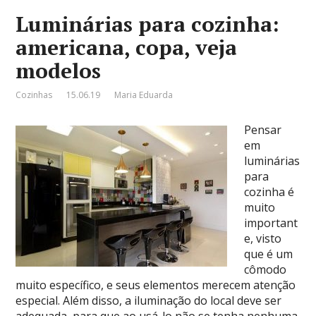
Luminárias para cozinha:
americana, copa, veja
modelos
Cozinhas
15.06.19
Maria Eduarda
Pensar
em
luminárias
para
cozinha é
muito
important
e, visto
que é um
cômodo
muito específico, e seus elementos merecem atenção
especial. Além disso, a iluminação do local deve ser