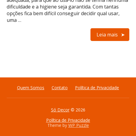
adequada, para que ao usá-lo não se tenha nenhuma
dificuldade e a higiene seja garantida. Com tantas
opções fica bem difícil conseguir decidir qual usar,
uma …
Leia mais
Quem Somos
Contato
Política de Privacidade
Só Decor
© 2026
Política de Privacidade
Theme by
WP Puzzle