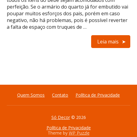
todos os itens do bebê sejam acomodados com
perfeição. Se o armário do quarto já for embutido vai
poupar muitos esforços dos pais, porém em caso
negativo, não há problemas, pois é possível reverter
a falta de espaço com truques de …
Leia mais
Quem Somos
Contato
Política de Privacidade
Só Decor
© 2026
Política de Privacidade
Theme by
WP Puzzle