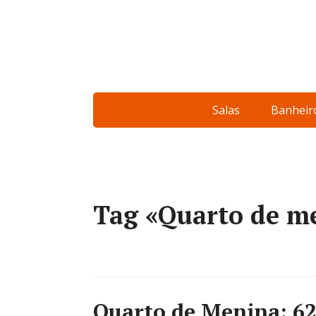
Salas
Banheir
Tag «Quarto de m
Quarto de Menina: 62 