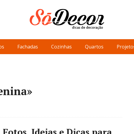
os
Fachadas
Cozinhas
Quartos
Projeto
enina»
Fotos, Ideias e Dicas para