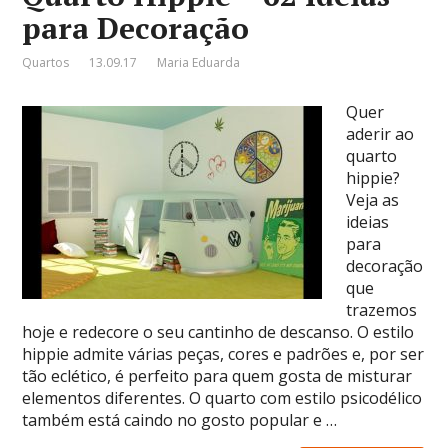
para Decoração
Quartos
13.09.17
Maria Eduarda
Quer
aderir ao
quarto
hippie?
Veja as
ideias
para
decoração
que
trazemos
hoje e redecore o seu cantinho de descanso. O estilo
hippie admite várias peças, cores e padrões e, por ser
tão eclético, é perfeito para quem gosta de misturar
elementos diferentes. O quarto com estilo psicodélico
também está caindo no gosto popular e …