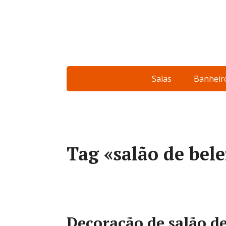
Salas
Banheir
Tag «salão de bel
Decoração de salão de 