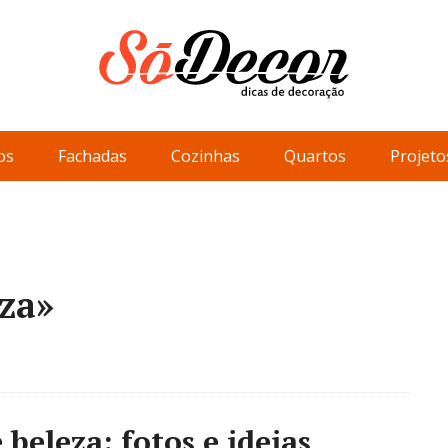
os
Fachadas
Cozinhas
Quartos
Projeto
eza»
beleza: fotos e ideias