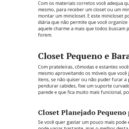
Com os materiais corretos você adequa qu
mesmo, para receber um closet ou um mini
montar um minicloset. E este minicloset p
diária que não permite que você organize 
aquele charme a mais que todos buscam pa
forem.
Closet Pequeno e Bar
Com prateleiras, cômodas e estantes você
mesmo aproveitando os móveis que você já
itens, se não quiser ou não puder furar a
pendurar cabides, fixe um suporte curvad
parede e que fica muito mais funcional, po
Closet Planejado Pequeno 
Se você quer gastar um pouco mais pode 
pode variar bastante, mas o melhor desta 