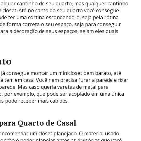
alquer cantinho de seu quarto, mas qualquer cantinho
closet. Até no canto do seu quarto você consegue
ode ter uma cortina escondendo-o, seja pela rotina
de forma correta o seu espaço, seja para conseguir
ra a decoração de seus espaços, sejam eles quais
ato
 já consegue montar um minicloset bem barato, até
 tem em casa. Você nem precisa furar a parede e fixar
 parede. Mas caso queria varetas de metal para
o, por exemplo, que pode ser acoplado em uma única
is pode receber mais cabides.
para Quarto de Casal
encomendar um closet planejado. O material usado
opção é poder planejar antes as divisórias que você