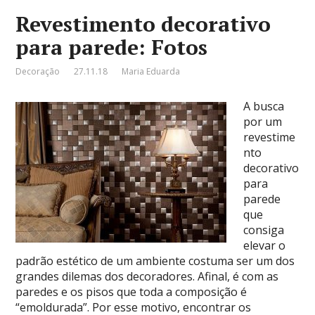
Revestimento decorativo
para parede: Fotos
Decoração
27.11.18
Maria Eduarda
A busca
por um
revestime
nto
decorativo
para
parede
que
consiga
elevar o
padrão estético de um ambiente costuma ser um dos
grandes dilemas dos decoradores. Afinal, é com as
paredes e os pisos que toda a composição é
“emoldurada”. Por esse motivo, encontrar os