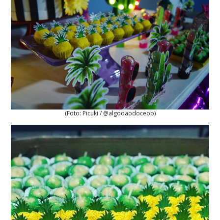
(Foto: Picuki / @algodaodoceob)