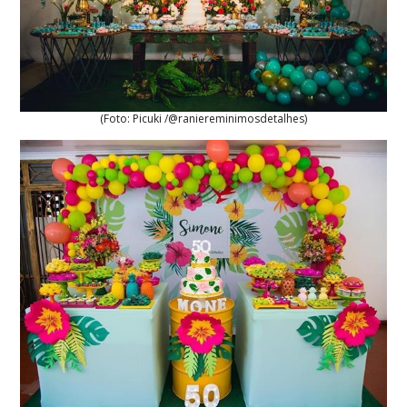
(Foto: Picuki /@raniereminimosdetalhes)