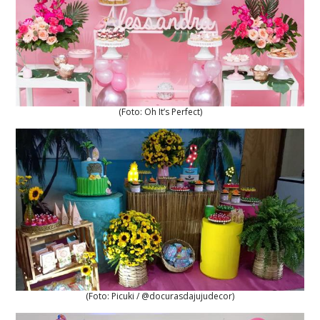
(Foto: Oh It’s Perfect)
(Foto: Picuki / @docurasdajujudecor)