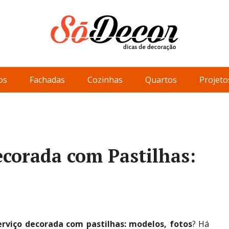
os
Fachadas
Cozinhas
Quartos
Projeto
ecorada com Pastilhas:
erviço decorada com pastilhas: modelos, fotos
? Há