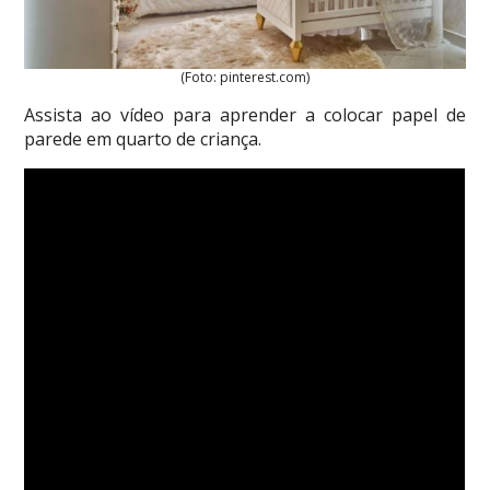
(Foto: pinterest.com)
Assista ao vídeo para aprender a colocar papel de
parede em quarto de criança.